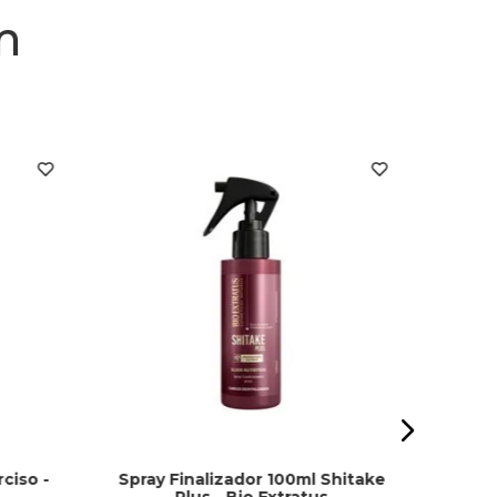
m
Cera 
ciso -
Spray Finalizador 100ml Shitake