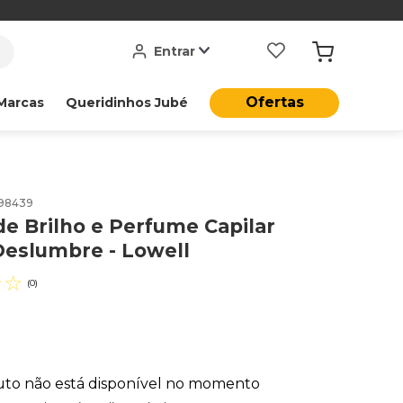
Entrar
Ofertas
Marcas
Queridinhos Jubé
98439
de Brilho e Perfume Capilar
Deslumbre - Lowell
☆
☆
(
0
)
uto não está disponível no momento