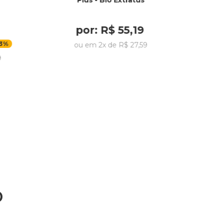
Plus - Bio Extratus
por:
R$
55
,
19
3%
ou em
2
x de
R$
27
,
59
9
o