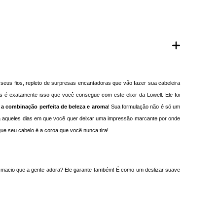
seus fios, repleto de surpresas encantadoras que vão fazer sua cabeleira
 é exatamente isso que você consegue com este elixir da Lowell. Ele foi
a combinação perfeita de beleza e aroma
! Sua formulação não é só um
ara aqueles dias em que você quer deixar uma impressão marcante por onde
que seu cabelo é a coroa que você nunca tira!
e macio que a gente adora? Ele garante também! É como um deslizar suave