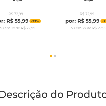
Aspa
Aspa
R$
72
,
99
R$
72
,
99
or:
R$
55
,
99
por:
R$
55
,
99
-
23%
-
2
ou em
2
x de
R$
27
,
99
ou em
2
x de
R$
27
,
9
Descrição do Produt