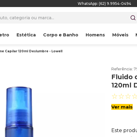
WhatsApp: (62) 9.9954-0494
to, categoria ou marca...
etro
Estética
Corpo e Banho
Homens
Móveis
me Capilar 120ml Deslumbre - Lowell
Referência
:
7
Fluido 
120ml 
☆
☆
☆
Ver mais
Este prod