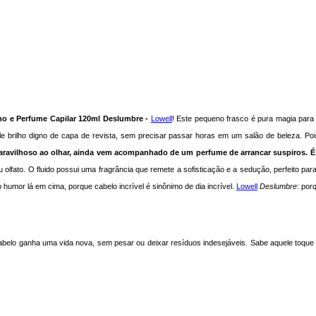
lho e Perfume Capilar 120ml Deslumbre -
Lowell
! Este pequeno frasco é pura magia para 
 brilho digno de capa de revista, sem precisar passar horas em um salão de beleza. Pois
ravilhoso ao olhar, ainda vem acompanhado de um perfume de arrancar suspiros. É 
lfato. O fluido possui uma fragrância que remete a sofisticação e a sedução, perfeito p
humor lá em cima, porque cabelo incrível é sinônimo de dia incrível.
Lowell
Deslumbre
: por
abelo ganha uma vida nova, sem pesar ou deixar resíduos indesejáveis. Sabe aquele toqu