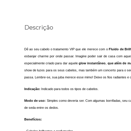
Descrição
Dê ao seu cabelo o tratamento VIP que ele merece com o
Fluido de Bri
esbanjar charme por onde passar. Imagine poder sair de casa com aquele
especialmente criado para dar aquele
glow instantâneo
,
que além de ma
show de luzes para os seus cabelos, mas também um concerto para o seu o
passa. Lembre-se, sua juba merece esse mimo! Deixe os fios radiantes e o 
Indicação:
Indicado para todos os tipos de cabelos.
Modo de uso:
Simples como deveria ser. Com algumas borrifadas, seu c
de seda entre os dedos.
Benefícios: