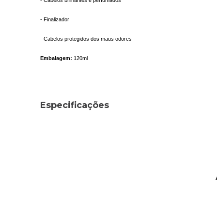
- Cabelos brilhantes e perfumados
- Finalizador
- Cabelos protegidos dos maus odores
Embalagem:
120ml
Especificações