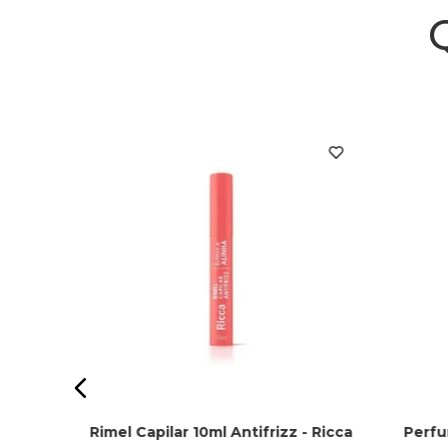
00ml
Rimel Capilar 10ml Antifrizz - Ricca
Perfu