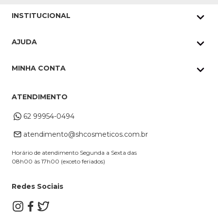
INSTITUCIONAL
Quem Somos
AJUDA
Nossas lojas
Política de Privacidade
Pedidos Whatsapp
MINHA CONTA
Frete e Entrega
Datas Especiais
Meus Pedidos
Troca e Devoluções
ATENDIMENTO
Cupons
Endereço de entrega
Formas de Pagamento
62 99954-0494
Alterar Cadastro
Retire na loja
atendimento@shcosmeticos.com.br
Dúvidas Frequentes
Horário de atendimento Segunda a Sexta das
08h00 às 17h00 (exceto feriados)
Redes Sociais