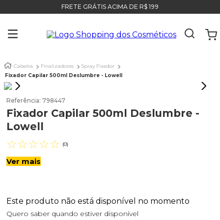
FRETE GRÁTIS ACIMA DE R$ 199
Cabelos
Finalizadores
Spray Fixador
Fixador Capilar 500ml Deslumbre - Lowell
Referência
:
798447
Fixador Capilar 500ml Deslumbre -
Lowell
☆
☆
☆
☆
☆
(
0
)
Ver mais
Este produto não está disponível no momento
Quero saber quando estiver disponível