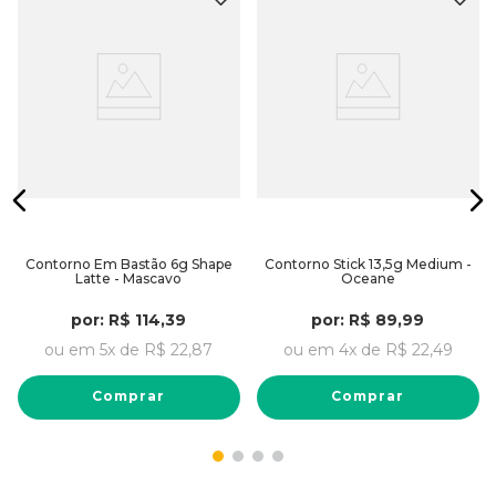
Contorno Em Bastão 6g Shape
Contorno Stick 13,5g Medium -
Latte - Mascavo
Oceane
por:
R$
114
,
39
por:
R$
89
,
99
ou em
5
x de
R$
22
,
87
ou em
4
x de
R$
22
,
49
Comprar
Comprar