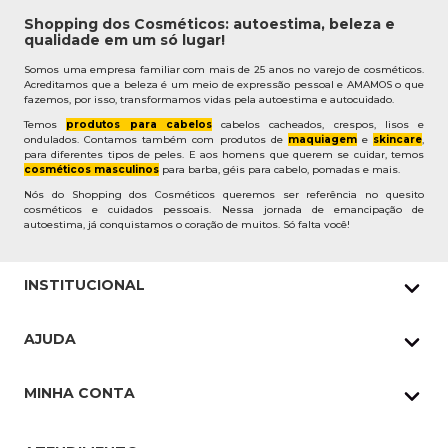
Shopping dos Cosméticos: autoestima, beleza e
qualidade em um só lugar!
Somos uma empresa familiar com mais de 25 anos no varejo de cosméticos.
Acreditamos que a beleza é um meio de expressão pessoal e AMAMOS o que
fazemos, por isso, transformamos vidas pela autoestima e autocuidado.
Temos
produtos para cabelos
cabelos cacheados, crespos, lisos e
ondulados. Contamos também com produtos de
maquiagem
e
skincare
,
para diferentes tipos de peles. E aos homens que querem se cuidar, temos
cosméticos masculinos
para barba, géis para cabelo, pomadas e mais.
Nós do Shopping dos Cosméticos queremos ser referência no quesito
cosméticos e cuidados pessoais. Nessa jornada de emancipação de
autoestima, já conquistamos o coração de muitos. Só falta você!
INSTITUCIONAL
Quem Somos
AJUDA
Nossas lojas
Política de Privacidade
Pedidos Whatsapp
MINHA CONTA
Frete e Entrega
Datas Especiais
Meus Pedidos
Troca e Devoluções