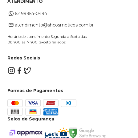
ATENDIMENTO
Cupons
Endereço de entrega
Formas de Pagamento
62 99954-0494
Alterar Cadastro
Retire na loja
atendimento@shcosmeticos.com.br
Dúvidas Frequentes
Horário de atendimento Segunda a Sexta das
08h00 às 17h00 (exceto feriados)
Redes Sociais
Formas de Pagamentos
Selos de Segurança