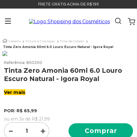
FRETE GRÁTIS ACIMA DE R$ 199
Cabelos
Tintura e Coloração
Tinta de Cabelo
Tinta Zero Amonia 60ml 6.0 Louro Escuro Natural - Igora Royal
Referência
:
800200
Tinta Zero Amonia 60ml 6.0 Louro
Escuro Natural - Igora Royal
Ver mais
POR:
R$
65
,
99
ou em
3
x de
R$
21
,
99
－
＋
Comprar