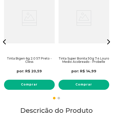
Tinta Bigen 6g 2.0 57 Preto -
Tinta Super Bonita 50g 7.4 Louro
Cless
Medio Acobreado - Probelle
por:
R$
20
,
59
por:
R$
14
,
99
Comprar
Comprar
Descrição do Produto