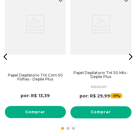
Papel Depilatorio Tnt 50 Mts -
Papel Depilatorio Tnt Com 50
Depile Plus
Folhas - Depile Plus
R$
36
,
09
por:
R$
13
,
39
por:
R$
29
,
99
-
17%
Comprar
Comprar