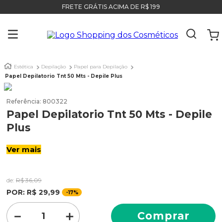
FRETE GRÁTIS ACIMA DE R$ 199
Estética
Depilação
Papel para Depilação
Papel Depilatorio Tnt 50 Mts - Depile Plus
Referência
:
800322
Papel Depilatorio Tnt 50 Mts - Depile
Plus
Ver mais
de:
R$
36
,
09
POR:
R$
29
,
99
-
17%
－
＋
Comprar