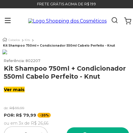
FRETE GRÁTIS ACIMA DE R$ 199
Cabelos
Kits
Kit Shampoo 750ml + Condicionador 550ml Cabelo Perfeito - Knut
Referência
:
802207
Kit Shampoo 750ml + Condicionador
550ml Cabelo Perfeito - Knut
Ver mais
de:
R$
99
,
99
POR:
R$
79
,
99
-
20%
ou em
3
x de
R$
26
,
66