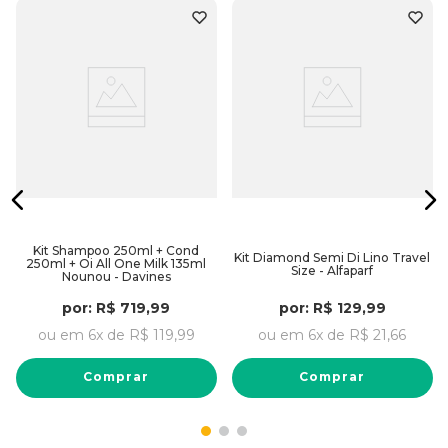
Kit Shampoo 250ml + Cond
Kit Diamond Semi Di Lino Travel
250ml + Oi All One Milk 135ml
Size - Alfaparf
Nounou - Davines
por:
R$
719
,
99
por:
R$
129
,
99
ou em
6
x de
R$
119
,
99
ou em
6
x de
R$
21
,
66
Comprar
Comprar