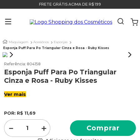
FRETE GRÁTIS ACIMA DE R$ 199
Maquiagem
Acessórios
Esponjas
Esponja Puff Para Po Triangular Cinza e Rosa - Ruby Kisses
Referência
:
804158
Esponja Puff Para Po Triangular
Cinza e Rosa - Ruby Kisses
Ver mais
POR:
R$
11
,
69
－
＋
Comprar