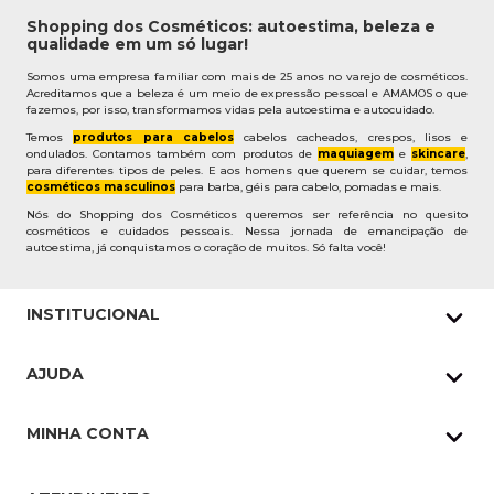
Shopping dos Cosméticos: autoestima, beleza e
qualidade em um só lugar!
Somos uma empresa familiar com mais de 25 anos no varejo de cosméticos.
Acreditamos que a beleza é um meio de expressão pessoal e AMAMOS o que
fazemos, por isso, transformamos vidas pela autoestima e autocuidado.
Temos
produtos para cabelos
cabelos cacheados, crespos, lisos e
ondulados. Contamos também com produtos de
maquiagem
e
skincare
,
para diferentes tipos de peles. E aos homens que querem se cuidar, temos
cosméticos masculinos
para barba, géis para cabelo, pomadas e mais.
Nós do Shopping dos Cosméticos queremos ser referência no quesito
cosméticos e cuidados pessoais. Nessa jornada de emancipação de
autoestima, já conquistamos o coração de muitos. Só falta você!
INSTITUCIONAL
Quem Somos
AJUDA
Nossas lojas
Política de Privacidade
Pedidos Whatsapp
MINHA CONTA
Frete e Entrega
Datas Especiais
Meus Pedidos
Troca e Devoluções