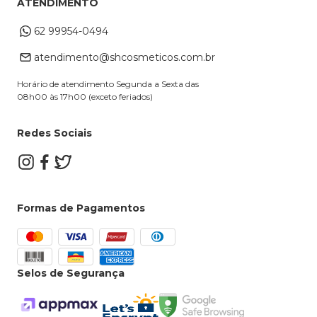
ATENDIMENTO
Cupons
Endereço de entrega
Formas de Pagamento
62 99954-0494
Alterar Cadastro
Retire na loja
atendimento@shcosmeticos.com.br
Dúvidas Frequentes
Horário de atendimento Segunda a Sexta das
08h00 às 17h00 (exceto feriados)
Redes Sociais
Formas de Pagamentos
Selos de Segurança