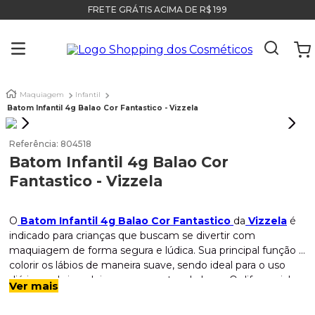
FRETE GRÁTIS ACIMA DE R$ 199
Maquiagem
Infantil
Batom Infantil 4g Balao Cor Fantastico - Vizzela
Referência
:
804518
Batom Infantil 4g Balao Cor
Fantastico - Vizzela
O
Batom Infantil 4g Balao Cor Fantastico
da
Vizzela
é
indicado para crianças que buscam se divertir com
maquiagem de forma segura e lúdica. Sua principal função é
colorir os lábios de maneira suave, sendo ideal para o uso
diário em brincadeiras e momentos de lazer. O diferencial
Indicação
Ver mais
deste batom é a sua
fórmula hipoalergênica
desenvolvida
especialmente para a pele delicada infantil, trazendo a
Indicado para o público infantil, especialmente para crianças