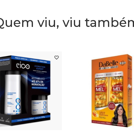
Embalagem
Alto r
Quem viu, viu també