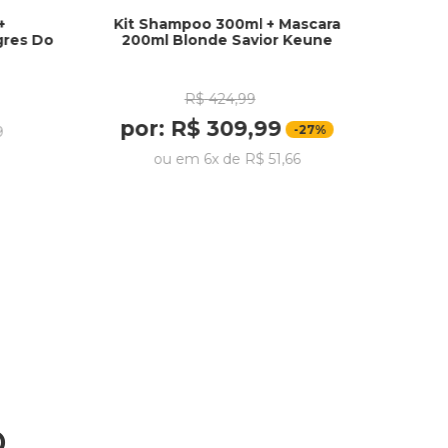
+
Kit Shampoo 300ml + Mascara
gres Do
200ml Blonde Savior Keune
R$
424
,
99
por:
R$
309
,
99
-
27%
9
ou em
6
x de
R$
51
,
66
o