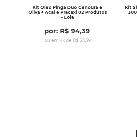
Kit Oleo Pinga Duo Cenoura e
Kit 
Oliva + Acai e Pracaxi 02 Produtos
300
- Lola
por:
R$
94
,
39
ou em
4
x de
R$
23
,
59