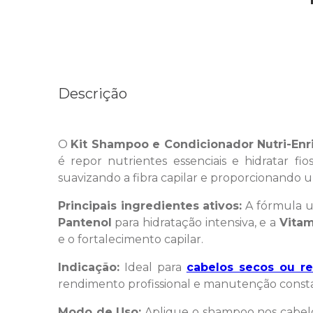
Descrição
O
Kit Shampoo e Condicionador Nutri-Enr
é repor nutrientes essenciais e hidratar f
suavizando a fibra capilar e proporcionando
Principais ingredientes ativos:
A fórmula u
Pantenol
para hidratação intensiva, e a
Vitam
e o fortalecimento capilar.
Indicação:
Ideal para
cabelos secos ou r
rendimento profissional e manutenção consta
Modo de Uso:
Aplique o shampoo nos cabelo