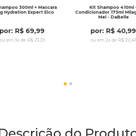
Shampoo 300ml + Mascara
Kit Shampoo 410ml 
g Hydration Expert Eico
Condicionador 175ml Mila
Mel - DaBelle
por:
R$
69
,
99
por:
R$
40
,
99
ou em
3
x de
R$
23
,
33
ou em
2
x de
R$
20
,
4
Descrição do Produt