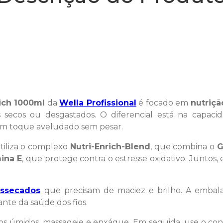
ich 1000ml
da
Wella Profissional
é focado em
nutriçã
ios secos ou desgastados. O diferencial está na capac
 um toque aveludado sem pesar.
tiliza o complexo
Nutri-Enrich-Blend
, que combina o
G
ina E
, que protege contra o estresse oxidativo. Juntos
essecados
que precisam de maciez e brilho. A emb
nte da saúde dos fios.
s úmidos, massageie e enxágue. Em seguida, use o co