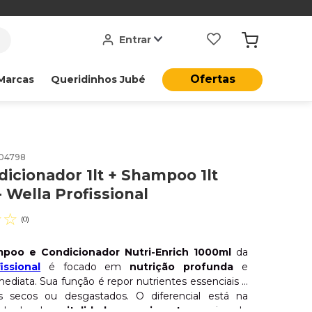
Entrar
Ofertas
Marcas
Queridinhos Jubé
04798
dicionador 1lt + Shampoo 1lt
- Wella Profissional
☆
☆
(
0
)
mpoo e Condicionador Nutri-Enrich 1000ml
da
issional
é focado em
nutrição profunda
e
mediata. Sua função é repor nutrientes essenciais e
ios secos ou desgastados. O diferencial está na
 de devolver
vitalidade e movimento
, suavizando