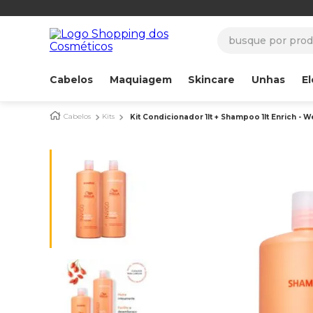
busque por produ
Cabelos
Maquiagem
Skincare
Unhas
El
Cabelos
Kits
Kit Condicionador 1lt + Shampoo 1lt Enrich - We