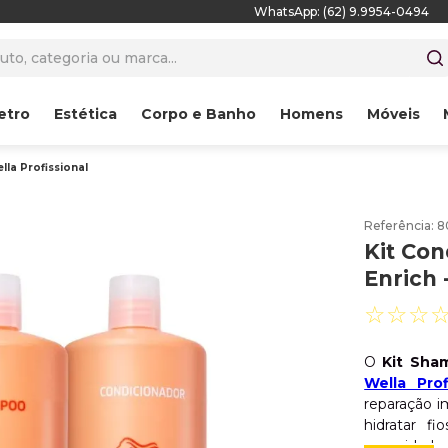
WhatsApp: (62) 9.9954-0494
to, categoria ou marca...
etro
Estética
Corpo e Banho
Homens
Móveis
lla Profissional
Referência
:
8
Kit Con
Enrich 
☆
☆
☆
O
Kit Sha
Wella Prof
reparação i
hidratar f
capacidade