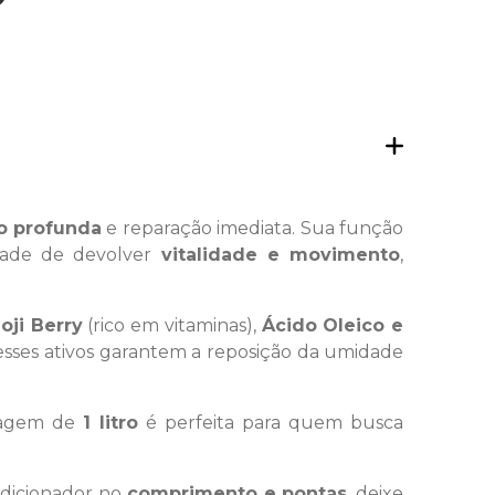
o profunda
e reparação imediata. Sua função
idade de devolver
vitalidade e movimento
,
oji Berry
(rico em vitaminas),
Ácido Oleico e
, esses ativos garantem a reposição da umidade
alagem de
1 litro
é perfeita para quem busca
ndicionador no
comprimento e pontas
, deixe