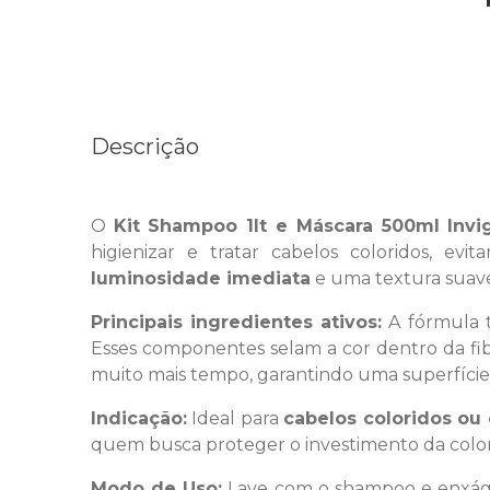
Descrição
O
Kit Shampoo 1lt e Máscara 500ml Invig
higienizar e tratar cabelos coloridos, e
luminosidade imediata
e uma textura suave
Principais ingredientes ativos:
A fórmula 
Esses componentes selam a cor dentro da fib
muito mais tempo, garantindo uma superfície c
Indicação:
Ideal para
cabelos coloridos o
quem busca proteger o investimento da color
Modo de Uso:
Lave com o shampoo e enxág