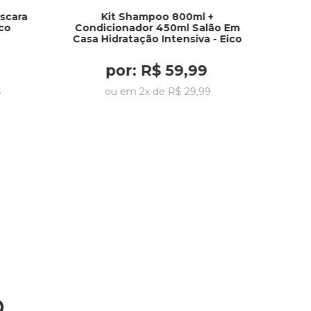
scara
Kit Shampoo 800ml +
ico
Condicionador 450ml Salão Em
Casa Hidratação Intensiva - Eico
por:
R$
59
,
99
3
ou em
2
x de
R$
29
,
99
o