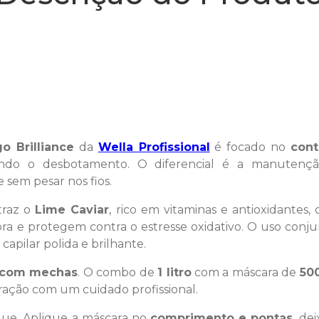
o Brilliance
da
Wella Profissional
é focado no
cont
vitando o desbotamento. O diferencial é a manuten
 sem pesar nos fios.
traz o
Lime Caviar
, rico em vitaminas e antioxidantes
ra e protegem contra o estresse oxidativo. O uso conj
apilar polida e brilhante.
u com mechas
. O combo de
1 litro
com a máscara de
50
ação com um cuidado profissional.
ue. Aplique a máscara no
comprimento e pontas
, de