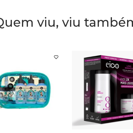
Embalagem
Rendi
Quem viu, viu també