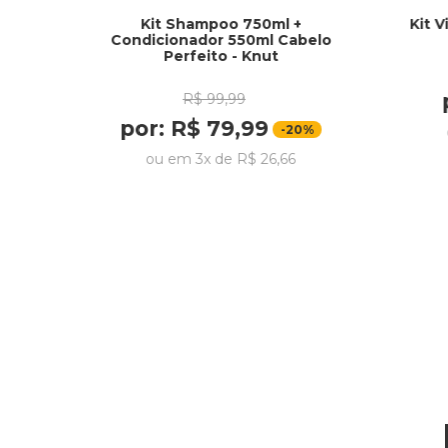
Kit Shampoo 750ml +
Kit 
Condicionador 550ml Cabelo
Perfeito - Knut
R$
99
,
99
por:
R$
79
,
99
-
20%
ou em
3
x de
R$
26
,
66