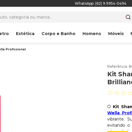
WhatsApp: (62) 9.9954-0494
to, categoria ou marca...
etro
Estética
Corpo e Banho
Homens
Móveis
lla Profissional
Referência
:
8
Kit Sha
Brillia
☆
☆
☆
O
Kit Sha
Wella Prof
vibrante. S
evitando o
intensidad