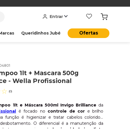
Entrar
Ofertas
Marcas
Queridinhos Jubé
04801
mpoo 1lt + Mascara 500g
nce - Wella Profissional
☆
☆
(
0
)
mpoo 1lt e Máscara 500ml Invigo Brilliance
da
issional
é focado no
controle de cor
e brilho
ua função é higienizar e tratar cabelos coloridos,
 desbotamento. O diferencial é a manutenção da
e do tom, proporcionando
luminosidade imediata