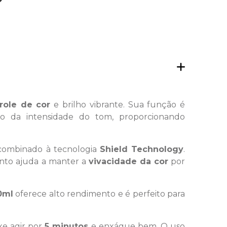
role de cor
e brilho vibrante. Sua função é
ção da intensidade do tom, proporcionando
, combinado à tecnologia
Shield Technology
.
unto ajuda a manter a
vivacidade da cor
por
0ml
oferece alto rendimento e é perfeito para
ixe agir por
5 minutos
e enxágue bem. O uso