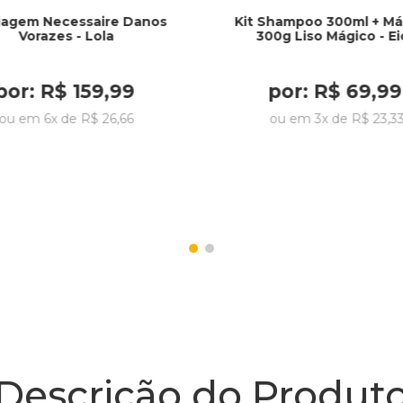
Viagem Necessaire Danos
Kit Shampoo 300ml + Má
Vorazes - Lola
300g Liso Mágico - E
por:
R$
159
,
99
por:
R$
69
,
99
ou em
6
x de
R$
26
,
66
ou em
3
x de
R$
23
,
3
Descrição do Produt