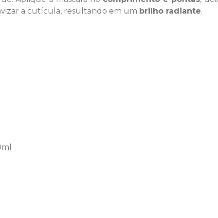
avizar a cutícula, resultando em um
brilho radiante
.
0ml