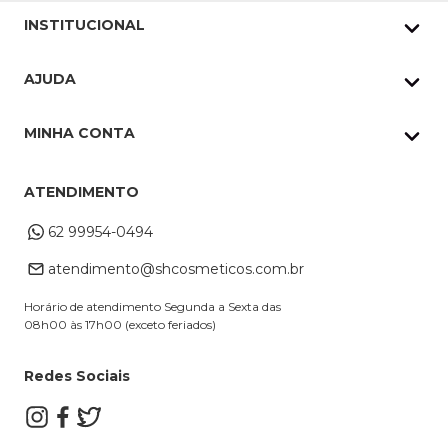
INSTITUCIONAL
Quem Somos
AJUDA
Nossas lojas
Política de Privacidade
Pedidos Whatsapp
MINHA CONTA
Frete e Entrega
Datas Especiais
Meus Pedidos
Troca e Devoluções
ATENDIMENTO
Cupons
Endereço de entrega
Formas de Pagamento
62 99954-0494
Alterar Cadastro
Retire na loja
atendimento@shcosmeticos.com.br
Dúvidas Frequentes
Horário de atendimento Segunda a Sexta das
08h00 às 17h00 (exceto feriados)
Redes Sociais