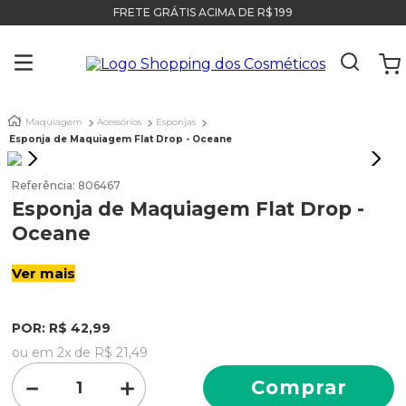
FRETE GRÁTIS ACIMA DE R$ 199
Maquiagem
Acessórios
Esponjas
Esponja de Maquiagem Flat Drop - Oceane
Referência
:
806467
Esponja de Maquiagem Flat Drop -
Oceane
Ver mais
POR:
R$
42
,
99
ou em
2
x de
R$
21
,
49
－
＋
Comprar