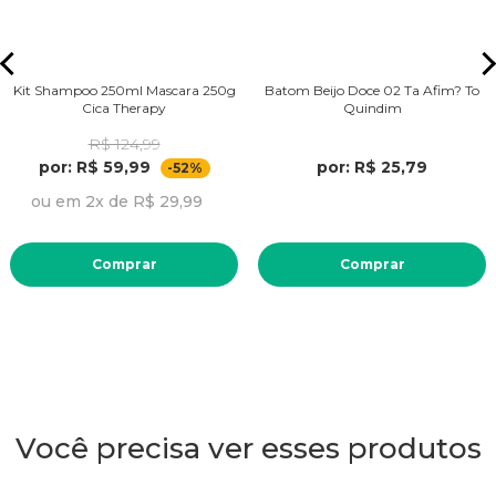
Kit Shampoo 250ml Mascara 250g
Batom Beijo Doce 02 Ta Afim? To
Cica Therapy
Quindim
R$ 124,99
por: R$ 59,99
por: R$ 25,79
-52%
ou em 2x de R$ 29,99
Comprar
Comprar
Você precisa ver esses produtos