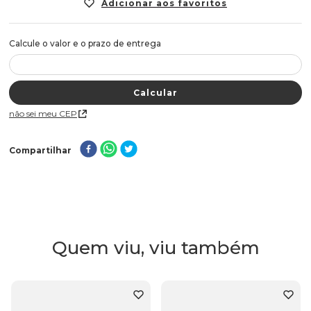
Não sei meu CEP
Compartilhar
Quem viu, viu também