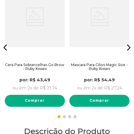
Cera Para Sobrancelhas Go Brow
Mascara Para Cilios Magic Size -
- Ruby Kisses
Ruby Kisses
por:
R$
43
,
49
por:
R$
54
,
49
ou em
2
x de
R$
21
,
74
ou em
2
x de
R$
27
,
24
Comprar
Comprar
Descrição do Produto