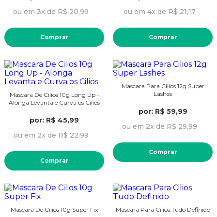
ou em 3x de R$ 20,99
ou em 4x de R$ 21,17
Comprar
Comprar
Mascara Para Cilios 12g Super
Lashes
Mascara De Cilios 10g Long Up -
Alonga Levanta e Curva os Cilios
por: R$ 59,99
por: R$ 45,99
ou em 2x de R$ 29,99
ou em 2x de R$ 22,99
Comprar
Comprar
Mascara De Cilios 10g Super Fix
Mascara Para Cilios Tudo Definido