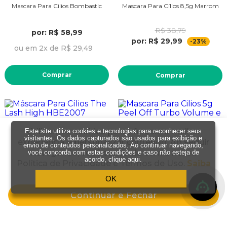
Mascara Para Cilios Bombastic
Mascara Para Cílios 8,5g Marrom
R$ 38,79
por: R$ 58,99
por: R$ 29,99
-23%
ou em 2x de R$ 29,49
Comprar
Comprar
Máscara Para Cílios The Lash High
Utilizamos cookies para oferecer a melhor
Este site utiliza cookies e tecnologias para reconhecer seus
HBE2007
Mascara Para Cilios 5g Peel Off
visitantes. Os dados capturados são usados para exibição e
experiência e personalizar conteúdo. Ao seguir
Turbo Volume e Definicao
envio de conteúdos personalizados. Ao continuar navegando,
navegando, você concorda com a nossa
por: R$ 27,59
você concorda com estas condições e caso não esteja de
R$ 59,99
acordo,
clique aqui
.
Política de Privacidade e Termos de Uso.
Saiba
por: R$ 42,99
-28%
mais
OK
ou em 2x de R$ 21,49
Comprar
Continuar e Fechar
Comprar