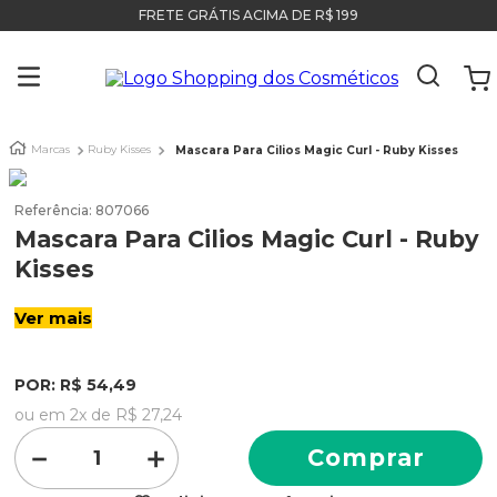
FRETE GRÁTIS ACIMA DE R$ 199
Marcas
Ruby Kisses
Mascara Para Cilios Magic Curl - Ruby Kisses
Referência
:
807066
Mascara Para Cilios Magic Curl - Ruby
Kisses
Ver mais
POR:
R$
54
,
49
ou em
2
x de
R$
27
,
24
－
＋
Comprar