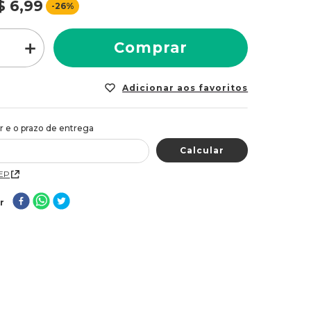
$
6
,
99
-
26%
＋
Comprar
CEP
r