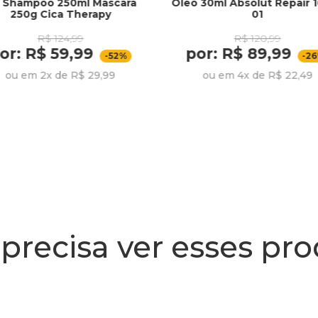
t Shampoo 250ml Mascara
Óleo 30ml Absolut Repair 
250g Cica Therapy
01
R$ 124,99
R$ 120,99
or: R$ 59,99
por: R$ 89,99
-52%
-2
ou em 2x de R$ 29,99
ou em 4x de R$ 22,49
precisa ver esses pr