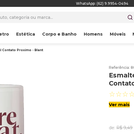
WhatsApp: (62) 9.9954-0494
to, categoria ou marca...
etro
Estética
Corpo e Banho
Homens
Móveis
 Contato Proximo - Blant
Referência
:
8
Esmalt
Contato
☆
☆
☆
Ver mais
de:
R$
9
,
49