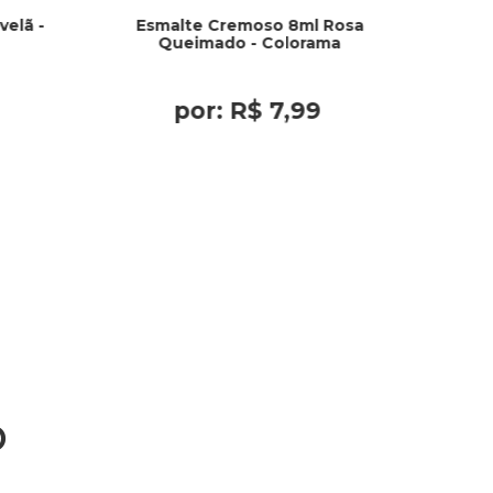
elã -
Esmalte Cremoso 8ml Rosa
Queimado - Colorama
por:
R$
7
,
99
o