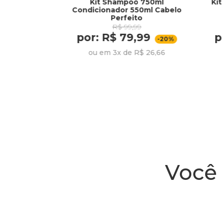
Kit Shampoo 750ml
Ki
per Clareador
Condicionador 550ml Cabelo
l
Perfeito
R$ 99,99
por: R$ 79,99
p
54,49
-20%
ou em 3x de R$ 26,66
R$ 27,24
Você 