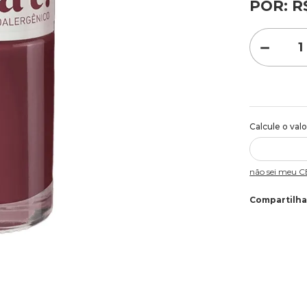
POR:
R
－
Não sei meu 
Compartilha