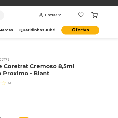
Entrar
Ofertas
Marcas
Queridinhos Jubé
07472
e Coretrat Cremoso 8,5ml
 Proximo - Blant
☆
☆
(
0
)