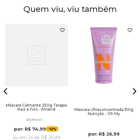
Quem viu, viu também
Máscara Calmante 250g Terapia
Raiz e Fios - Amend
Máscara Ultraconcentrada 150g
Nutrição - Oh My
R$
85
,
49
por:
R$
74
,
99
-
12%
por:
R$
26
,
99
ou em
3
x de
R$
24
,
99