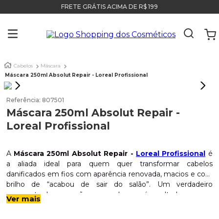
FRETE GRÁTIS ACIMA DE R$ 199
Cabelos
Máscara
Máscara 250ml Absolut Repair - Loreal Profissional
Referência
:
807501
Máscara 250ml Absolut Repair -
Loreal Profissional
A
Máscara 250ml Absolut Repair -
Loreal Profissional
é
a aliada ideal para quem quer transformar cabelos
danificados em fios com aparência renovada, macios e com
brilho de “acabou de sair do salão”. Um verdadeiro
momento de reparação — sem drama, só resultado.
Indicação:
Indicado para cabelos danificados e
Ver mais
sensibilizados por química, calor ou rotina intensa. Perfeito
para quem busca reparação com performance