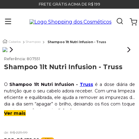
FRETE GRÁTIS ACIMA DE R$ 199
Cabelos
Shampoo
Shampoo 1lt Nutri Infusion - Truss
Referência
:
807551
Shampoo 1lt Nutri Infusion - Truss
O
Shampoo 1lt Nutri Infusion -
Truss
é a dose diária de
nutrição que o seu cabelo adora receber. Com uma limpeza
eficiente e equilibrada, ele ajuda a remover as impurezas do
dia a dia sem “apagar” o brilho, deixando os fios com toque
macio e aparência mais alinhada.
Indicação:
Ideal para quem busca
cabelos mais nutridos,
Ver mais
sedosos e com movimento
, o Nutri Infusion trabalha para
melhorar a sensação de ressecamento, favorecer a
maleabilidade e dar aquele acabamento de salão — só que
de:
R$
229
,
99
na sua rotina.