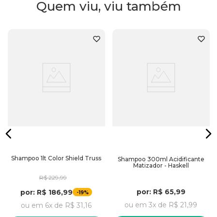
Quem viu, viu também
Shampoo 1lt Color Shield Truss
Shampoo 300ml Acidificante
Matizador - Haskell
R$
229
,
99
por:
R$
65
,
99
por:
R$
186
,
99
-
19%
ou em
3
x de
R$
21
,
99
ou em
6
x de
R$
31
,
16