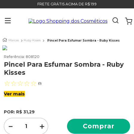
FRETE GRÁTIS ACIMA DE R$ 199
Marcas
Ruby Kisses
Pincel Para Esfumar Sombra - Ruby Kisses
Referência
:
808120
Pincel Para Esfumar Sombra - Ruby
Kisses
☆
☆
☆
☆
☆
(
0
)
Ver mais
POR:
R$
31
,
29
－
＋
Comprar