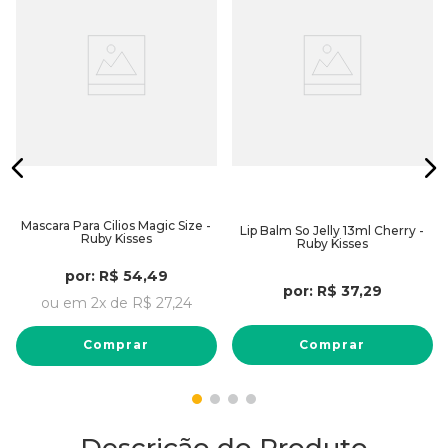
Mascara Para Cilios Magic Size -
Lip Balm So Jelly 13ml Cherry -
Ruby Kisses
Ruby Kisses
por:
R$
54
,
49
por:
R$
37
,
29
ou em
2
x de
R$
27
,
24
Comprar
Comprar