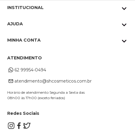
INSTITUCIONAL
Quem Somos
AJUDA
Nossas lojas
Política de Privacidade
Pedidos Whatsapp
MINHA CONTA
Frete e Entrega
Datas Especiais
Meus Pedidos
Troca e Devoluções
ATENDIMENTO
Cupons
Endereço de entrega
Formas de Pagamento
62 99954-0494
Alterar Cadastro
Retire na loja
atendimento@shcosmeticos.com.br
Dúvidas Frequentes
Horário de atendimento Segunda a Sexta das
08h00 às 17h00 (exceto feriados)
Redes Sociais