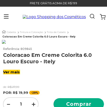
FRETE GRÁTIS ACIMA DE R$ 199
Cabelos
Tintura e Coloração
Tinta de Cabelo
Coloracao Em Creme Colorita 6.0 Louro Escuro - Itely
Referência
:
809845
Coloracao Em Creme Colorita 6.0
Louro Escuro - Itely
Ver mais
de:
R$
27
,
99
POR:
R$
19
,
99
-
29%
－
＋
Comprar