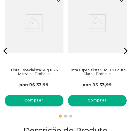
Tinta Especialista 50g 8.26
Tinta Especialista 50g 8.0 Louro
Marsala - Probelle
Claro - Probelle
por:
R$
33
,
99
por:
R$
33
,
99
Comprar
Comprar
Descrição do Produto