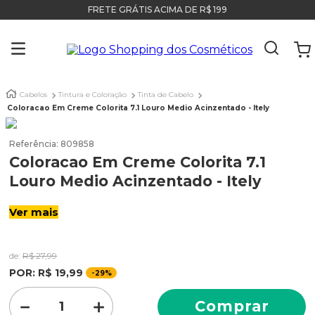
FRETE GRÁTIS ACIMA DE R$ 199
Cabelos
Tintura e Coloração
Tinta de Cabelo
Coloracao Em Creme Colorita 7.1 Louro Medio Acinzentado - Itely
Referência
:
809858
Coloracao Em Creme Colorita 7.1
Louro Medio Acinzentado - Itely
Ver mais
de:
R$
27
,
99
POR:
R$
19
,
99
-
29%
－
＋
Comprar