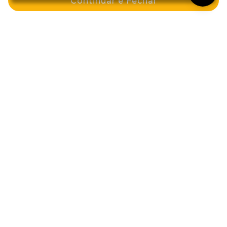
Continuar e Fechar
por: R$ 44,19
por: R$ 44,19
ou em 2x de R$ 22,09
ou em 2x de R$ 22,09
Comprar
Comprar
Coloracao Permanente 60g 6.66
Coloracao Permanente Vegana
Louro Escuro Vermelho Intenso
60g 8.26 Louro Claro Violeta
Vermelho
R$ 35,99
por: R$ 33,79
por: R$ 32,39
-10%
Comprar
Comprar