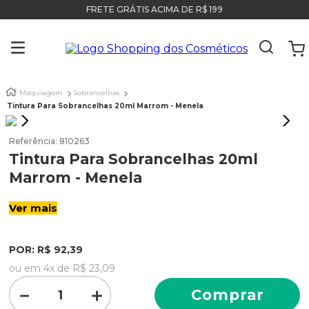
FRETE GRÁTIS ACIMA DE R$ 199
Maquiagem
Sobrancelhas
Tintura Para Sobrancelhas 20ml Marrom - Menela
Referência
:
810263
Tintura Para Sobrancelhas 20ml
Marrom - Menela
Ver mais
POR:
R$
92
,
39
ou em
4
x de
R$
23
,
09
－
＋
Comprar