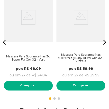
Mascara Para Sobrancelhas
Mascara Para Sobrancelhas 3g
Marrom 3g Easy Brow Cor 02 -
Super Fix Cor 02 - Vult
Vizzela
por:
R$
48
,
09
por:
R$
59
,
99
ou em
2
x de
R$
24
,
04
ou em
2
x de
R$
29
,
99
Comprar
Comprar