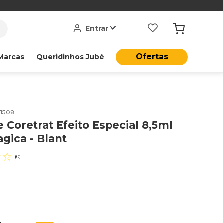
Entrar
Ofertas
Marcas
Queridinhos Jubé
11508
 Coretrat Efeito Especial 8,5ml
gica - Blant
☆
☆
(
0
)