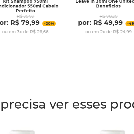
Kit Shampoo 750ml
Leave In 30ml One Unite
ndicionador 550ml Cabelo
Beneficios
Perfeito
R$ 99,99
R$ 98,99
or: R$ 79,99
por: R$ 49,99
-20%
-4
ou em 3x de R$ 26,66
ou em 2x de R$ 24,99
precisa ver esses pr