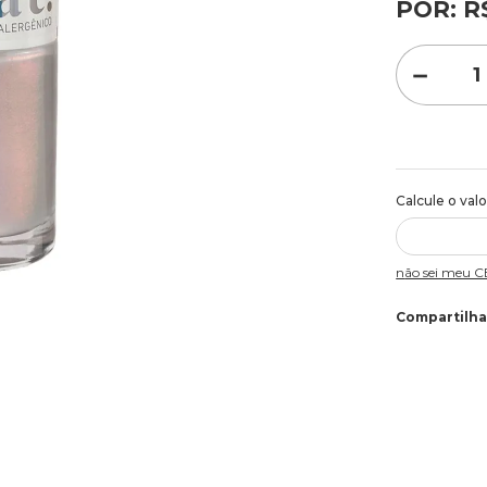
POR:
R
－
Não sei meu 
Compartilha