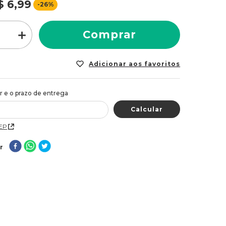
$
6
,
99
-
26%
＋
Comprar
CEP
r