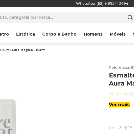
WhatsApp: (62) 9.9954-0494
to, categoria ou marca...
etro
Estética
Corpo e Banho
Homens
Móveis
l 8,5ml Aura Magica - Blant
Referência
:
8
Esmalte
Aura Ma
☆
☆
☆
Ver mais
de:
R$
9
,
49