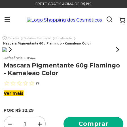
FRETE GRÁTIS ACIMA DE R$ 199
Cabelos
Tintura e Coloração
Tonalizante
Mascara Pigmentante 60g Flamingo - Kamaleao Color
Referência
:
811544
Mascara Pigmentante 60g Flamingo
- Kamaleao Color
☆
☆
☆
☆
☆
(
0
)
Ver mais
POR:
R$
32
,
29
－
＋
Comprar