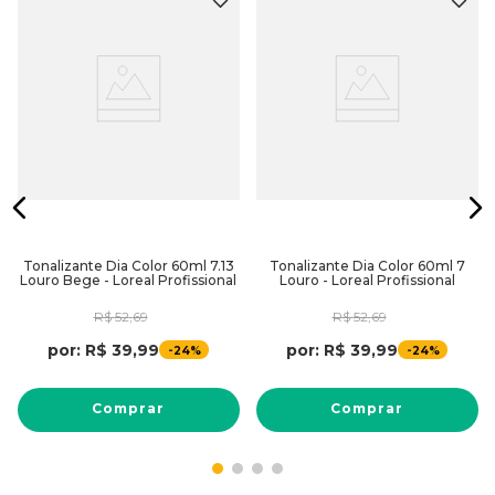
Tonalizante Dia Color 60ml 7.13
Tonalizante Dia Color 60ml 7
Louro Bege - Loreal Profissional
Louro - Loreal Profissional
R$
52
,
69
R$
52
,
69
por:
R$
39
,
99
por:
R$
39
,
99
-
-
24%
24%
Comprar
Comprar