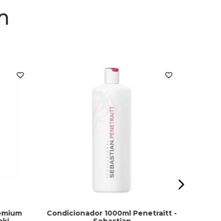
m
Cond
remium
Condicionador 1000ml Penetraitt -