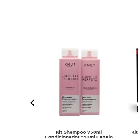
Kit Shampoo 750ml
Ki
per Clareador
Condicionador 550ml Cabelo