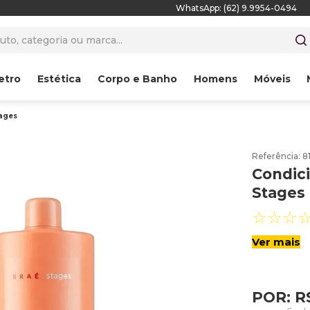
WhatsApp: (62) 9.9954-0494
to, categoria ou marca...
etro
Estética
Corpo e Banho
Homens
Móveis
tages
Referência
:
8
Condici
Stages
☆
☆
☆
Ver mais
POR:
R