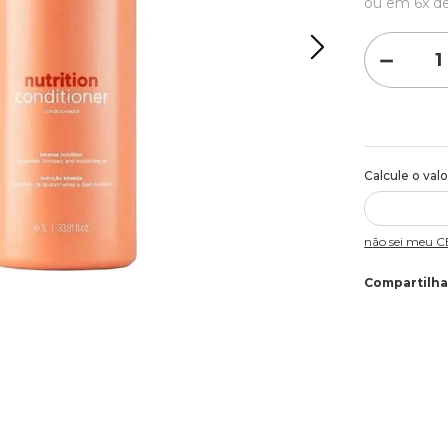
ou em
6
x d
－
Não sei meu 
Compartilha