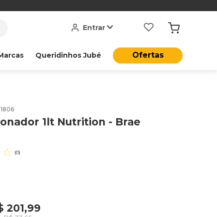
Entrar
Ofertas
Marcas
Queridinhos Jubé
11806
onador 1lt Nutrition - Brae
☆
☆
(
0
)
$
201
,
99