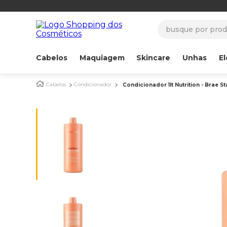
busque por produ
Cabelos
Maquiagem
Skincare
Unhas
El
Cabelos
Condicionador
Condicionador 1lt Nutrition - Brae S