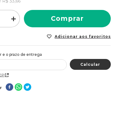
e
R$
33
,
66
＋
Comprar
CEP
r