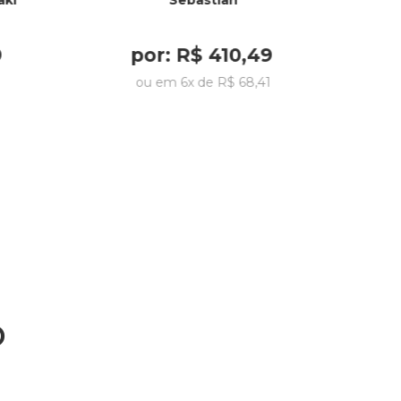
aki
Sebastian
9
por:
R$
410
,
49
ou em
6
x de
R$
68
,
41
o