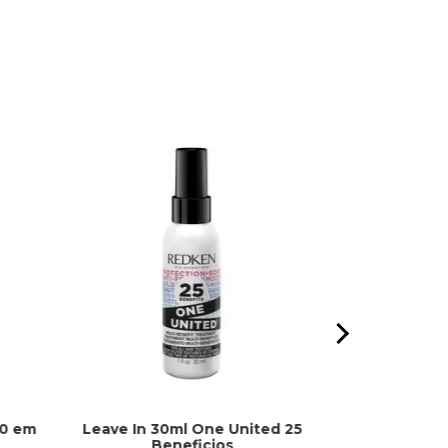
10 em
Leave In 30ml One United 25
Batom Beijo
Beneficios