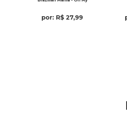
Brazilian Mania - Oh My
por:
R$
27
,
99