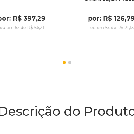
Moist & Repair - Tsub
por:
R$
397
,
29
por:
R$
126
,
7
ou em
6
x de
R$
66
,
21
ou em
6
x de
R$
21
,
13
Descrição do Produt