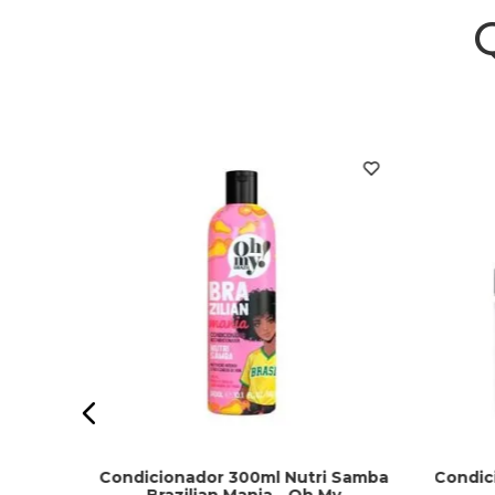
Quimica
Condicionador 300ml Nutri Samba
Condic