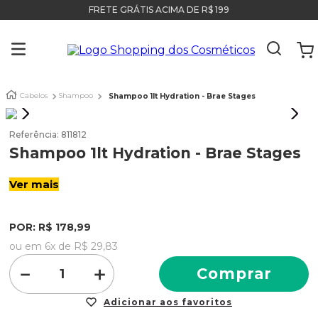
FRETE GRÁTIS ACIMA DE R$ 199
Cabelos
Shampoo
Shampoo 1lt Hydration - Brae Stages
Referência
:
811812
Shampoo 1lt Hydration - Brae Stages
Ver mais
POR:
R$
178
,
99
ou em
6
x de
R$
29
,
83
－
＋
Comprar