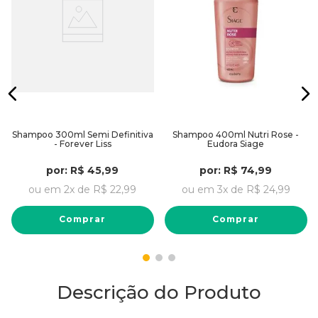
Shampoo 300ml Semi Definitiva
Shampoo 400ml Nutri Rose -
- Forever Liss
Eudora Siage
por:
R$
45
,
99
por:
R$
74
,
99
ou em
2
x de
R$
22
,
99
ou em
3
x de
R$
24
,
99
Comprar
Comprar
Descrição do Produto