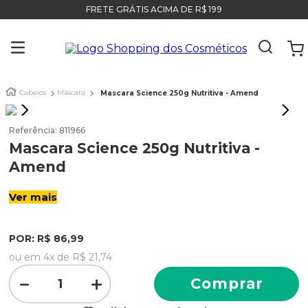
FRETE GRÁTIS ACIMA DE R$ 199
Cabelos
Máscara
Mascara Science 250g Nutritiva - Amend
Referência
:
811966
Mascara Science 250g Nutritiva -
Amend
Ver mais
POR:
R$
86
,
99
ou em
4
x de
R$
21
,
74
－
＋
Comprar