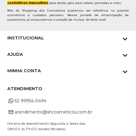
cosméticos masculinos
para barba, géis para cabelo, pomadas e mais.
Nós do Shopping dos Cosméticos queremos ser referência no quesito
cosméticos e cuidados pessoais. Nessa jornada de emancipação de
autoestima, já conquistamos o coração de muitos. Só falta você!
INSTITUCIONAL
Quem Somos
AJUDA
Nossas lojas
Política de Privacidade
Pedidos Whatsapp
MINHA CONTA
Frete e Entrega
Datas Especiais
Meus Pedidos
Troca e Devoluções
ATENDIMENTO
Cupons
Endereço de entrega
Formas de Pagamento
62 99954-0494
Alterar Cadastro
Retire na loja
atendimento@shcosmeticos.com.br
Dúvidas Frequentes
Horário de atendimento Segunda a Sexta das
08h00 às 17h00 (exceto feriados)