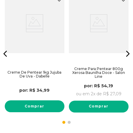
Creme Para Pentear 800g
Creme De Pentear 1kg Jujuba
Xerosa Baunilha Doce - Salon
De Uva - Dabelle
Line
por:
R$
54
,
19
por:
R$
34
,
99
ou em
2
x de
R$
27
,
09
Comprar
Comprar