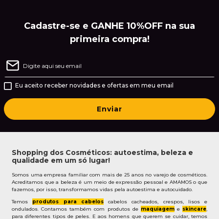
Cadastre-se e GANHE 10%OFF na sua
primeira compra!
Eu aceito receber novidades e ofertas em meu email
Enviar
Shopping dos Cosméticos: autoestima, beleza e
qualidade em um só lugar!
Somos uma empresa familiar com mais de 25 anos no varejo de cosméticos.
Acreditamos que a beleza é um meio de expressão pessoal e AMAMOS o que
fazemos, por isso, transformamos vidas pela autoestima e autocuidado.
Temos
produtos para cabelos
cabelos cacheados, crespos, lisos e
ondulados. Contamos também com produtos de
maquiagem
e
skincare
,
para diferentes tipos de peles. E aos homens que querem se cuidar, temos