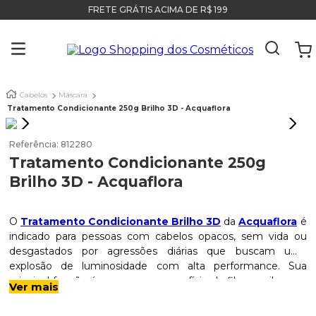
FRETE GRÁTIS ACIMA DE R$ 199
Cabelos
Máscara
Tratamento Condicionante 250g Brilho 3D - Acquaflora
Referência
:
812280
Tratamento Condicionante 250g
Brilho 3D - Acquaflora
O
Tratamento Condicionante Brilho 3D
da
Acquaflora
é
indicado para pessoas com cabelos opacos, sem vida ou
desgastados por agressões diárias que buscam uma
explosão de luminosidade com alta performance. Sua
principal função é regenerar a superfície da fibra capilar para
Ver mais
Indicação
que ela reflita a luz de forma multidimensional, sendo ideal
para devolver o aspecto saudável e vibrante aos fios. O