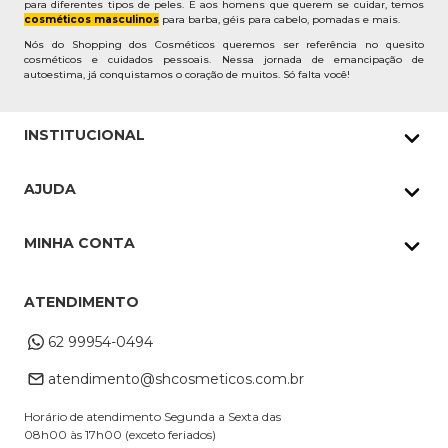
para diferentes tipos de peles. E aos homens que querem se cuidar, temos
cosméticos masculinos
para barba, géis para cabelo, pomadas e mais.
Nós do Shopping dos Cosméticos queremos ser referência no quesito
cosméticos e cuidados pessoais. Nessa jornada de emancipação de
autoestima, já conquistamos o coração de muitos. Só falta você!
INSTITUCIONAL
Quem Somos
AJUDA
Nossas lojas
Política de Privacidade
Pedidos Whatsapp
MINHA CONTA
Frete e Entrega
Datas Especiais
Meus Pedidos
Troca e Devoluções
ATENDIMENTO
Cupons
Endereço de entrega
Formas de Pagamento
62 99954-0494
Alterar Cadastro
Retire na loja
atendimento@shcosmeticos.com.br
Dúvidas Frequentes
Horário de atendimento Segunda a Sexta das
08h00 às 17h00 (exceto feriados)