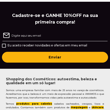
Cadastre-se e GANHE 10%OFF na sua
primeira compra!
Eu aceito receber novidades e ofertas em meu email
Enviar
Shopping dos Cosméticos: autoestima, beleza e
qualidade em um só lugar!
Somos uma empresa familiar com mais de 25 anos no varejo de cosméticos.
Acreditamos que a beleza é um meio de expressão pessoal e AMAMOS o que
fazemos, por isso, transformamos vidas pela autoestima e autocuidado.
Temos
produtos para cabelos
cabelos cacheados, crespos, lisos e
ondulados. Contamos também com produtos de
maquiagem
e
skincare
,