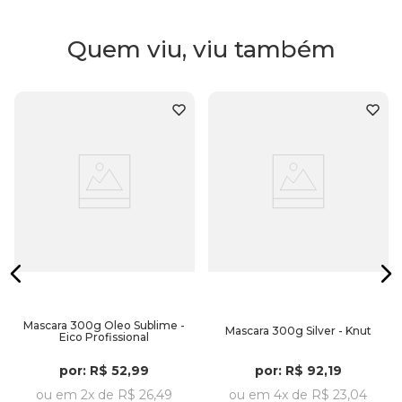
mais vibrantes.
250g
Oferece
maciez extrema
e desembaraço facilitado.
Quem viu, viu também
Mascara 300g Oleo Sublime -
Mascara 300g Silver - Knut
Eico Profissional
por:
R$
52
,
99
por:
R$
92
,
19
ou em
2
x de
R$
26
,
49
ou em
4
x de
R$
23
,
04