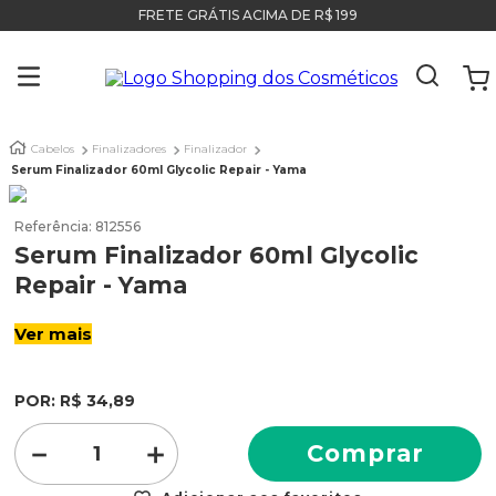
FRETE GRÁTIS ACIMA DE R$ 199
Cabelos
Finalizadores
Finalizador
Serum Finalizador 60ml Glycolic Repair - Yama
Referência
:
812556
Serum Finalizador 60ml Glycolic
Repair - Yama
Ver mais
POR:
R$
34
,
89
－
＋
Comprar