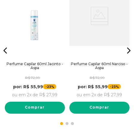
Perfume Capilar 60ml Jacinto -
Perfume Capilar 60ml Narciso -
Aspa
Aspa
R$
72
,
99
R$
72
,
99
por:
R$
55
,
99
por:
R$
55
,
99
-
-
23%
23%
ou em
2
x de
R$
27
,
99
ou em
2
x de
R$
27
,
99
Comprar
Comprar