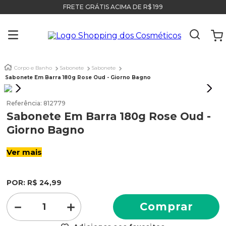
FRETE GRÁTIS ACIMA DE R$ 199
Corpo e Banho
Sabonete
Sabonete
Sabonete Em Barra 180g Rose Oud - Giorno Bagno
Referência
:
812779
Sabonete Em Barra 180g Rose Oud -
Giorno Bagno
Ver mais
POR:
R$
24
,
99
－
＋
Comprar