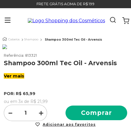
FRETE GRÁTIS ACIMA DE R$ 199
Cabelos
Shampoo
Shampoo 300ml Tec Oil - Arvensis
Referência
:
813321
Shampoo 300ml Tec Oil - Arvensis
Ver mais
POR:
R$
65
,
99
ou em
3
x de
R$
21
,
99
－
＋
Comprar