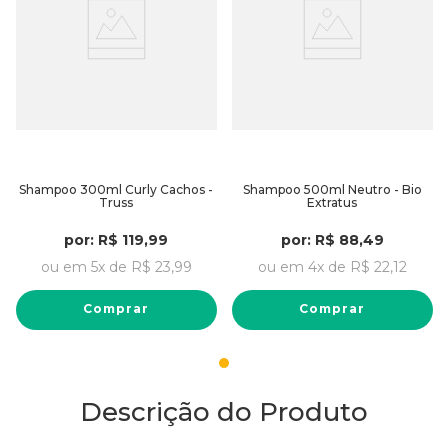
Shampoo 300ml Curly Cachos -
Shampoo 500ml Neutro - Bio
Truss
Extratus
por:
R$
119
,
99
por:
R$
88
,
49
ou em
5
x de
R$
23
,
99
ou em
4
x de
R$
22
,
12
Comprar
Comprar
Descrição do Produto