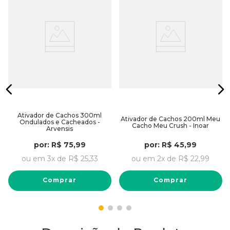
Ativador de Cachos 300ml
Ativador de Cachos 200ml Meu
Ondulados e Cacheados -
Cacho Meu Crush - Inoar
Arvensis
por:
R$
75
,
99
por:
R$
45
,
99
ou em
3
x de
R$
25
,
33
ou em
2
x de
R$
22
,
99
Comprar
Comprar