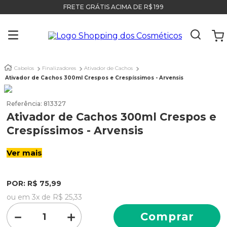
FRETE GRÁTIS ACIMA DE R$ 199
Cabelos
Finalizadores
Ativador de Cachos
Ativador de Cachos 300ml Crespos e Crespíssimos - Arvensis
Referência
:
813327
Ativador de Cachos 300ml Crespos e
Crespíssimos - Arvensis
Ver mais
POR:
R$
75
,
99
ou em
3
x de
R$
25
,
33
－
＋
Comprar