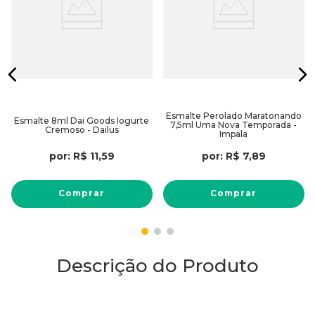
Esmalte Perolado Maratonando
Esmalte 8ml Dai Goods Iogurte
7,5ml Uma Nova Temporada -
Cremoso - Dailus
Impala
por:
R$
11
,
59
por:
R$
7
,
89
Comprar
Comprar
Descrição do Produto