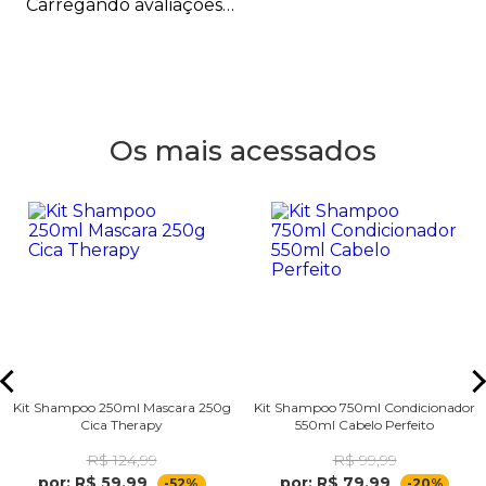
Carregando avaliações…
Os mais acessados
Kit Shampoo 250ml Mascara 250g
Kit Shampoo 750ml Condicionador
Cica Therapy
550ml Cabelo Perfeito
R$ 124,99
R$ 99,99
por: R$ 59,99
por: R$ 79,99
-52%
-20%