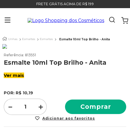
FRETE GRÁTIS ACIMA DE R$ 199
Unhas
Esmaltes
Esmaltes
Esmalte 10ml Top Brilho - Anita
Referência
:
813551
Esmalte 10ml Top Brilho - Anita
Ver mais
POR:
R$
10
,
19
－
＋
Comprar