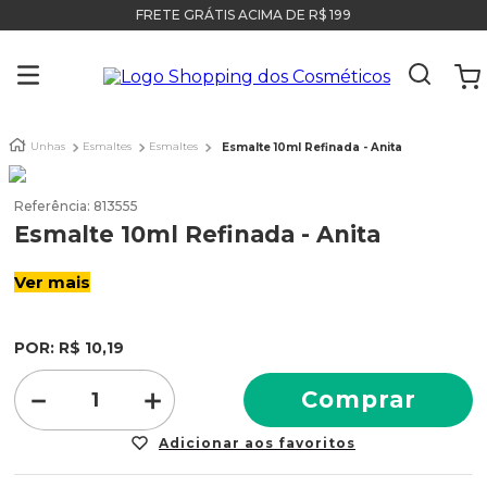
FRETE GRÁTIS ACIMA DE R$ 199
Unhas
Esmaltes
Esmaltes
Esmalte 10ml Refinada - Anita
Referência
:
813555
Esmalte 10ml Refinada - Anita
Ver mais
POR:
R$
10
,
19
－
＋
Comprar