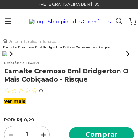
FRETE GRÁTIS ACIMA DE R$ 199
Unhas
Esmaltes
Esmaltes
Esmalte Cremoso 8ml Bridgerton O Mais Cobiçaado - Risque
Referência
:
814070
Esmalte Cremoso 8ml Bridgerton O
Mais Cobiçaado - Risque
☆
☆
☆
☆
☆
(
0
)
Ver mais
POR:
R$
8
,
29
－
＋
Comprar