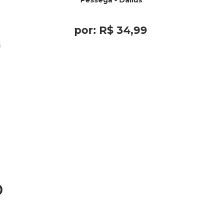
Pêssega - Dailus
por:
R$
34
,
99
4
o