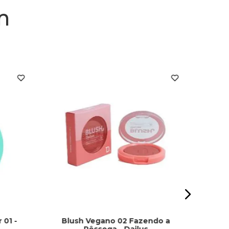
m
Blush
 01 -
Blush Vegano 02 Fazendo a