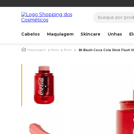
busque por produ
Cabelos
Maquiagem
Skincare
Unhas
El
Maquiagem
Rosto
Blush
Bt Blush Coca Cola Stick Flush V