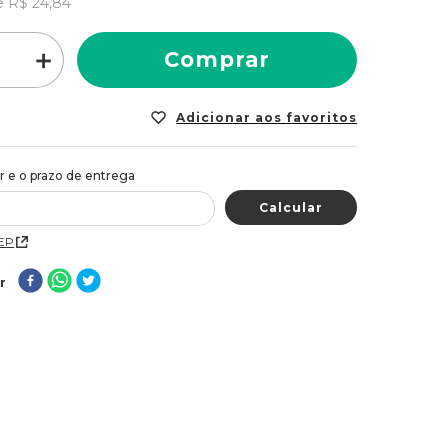
e
R$
24
,
84
＋
Comprar
CEP
r