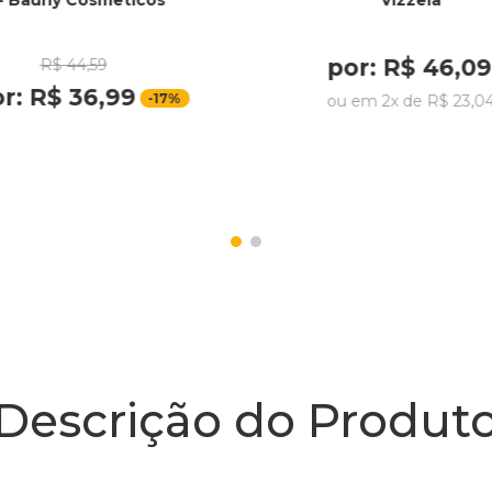
- Bauny Cosmeticos
Vizzela
por:
R$
46
,
09
R$
44
,
59
or:
R$
36
,
99
-
17%
ou em
2
x de
R$
23
,
0
Descrição do Produt