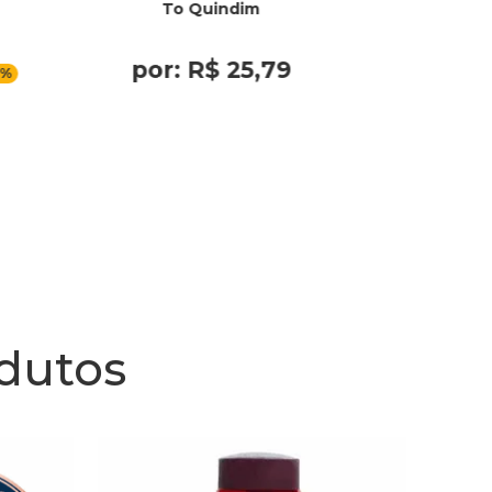
To Quindim
R
por: R$ 25,79
por: R
9%
ou em 4
odutos