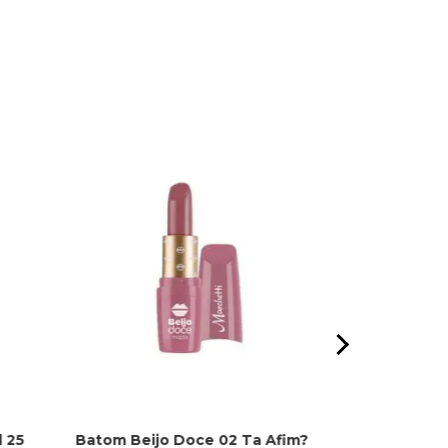
d 25
Batom Beijo Doce 02 Ta Afim?
Óleo 30ml Ab