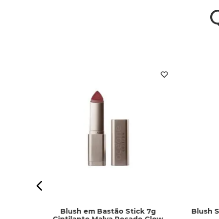
eto -
7%
Blush em Bastão Stick 7g
Blush 