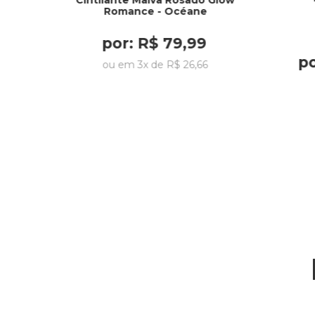
Cintilante Malva Rosado Glow
Romance - Océane
por:
R$
79
,
99
p
ou em
3
x de
R$
26
,
66