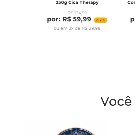
250g Cica Therapy
Co
R$ 124,99
por: R$ 59,99
p
274,99
-52%
ou em 2x de R$ 29,99
R$ 45,83
Você 