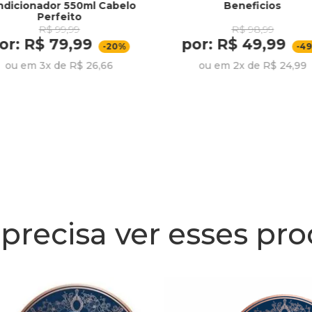
ndicionador 550ml Cabelo
Beneficios
Perfeito
R$ 99,99
R$ 98,99
or: R$ 79,99
por: R$ 49,99
-20%
-4
ou em 3x de R$ 26,66
ou em 2x de R$ 24,99
precisa ver esses pr