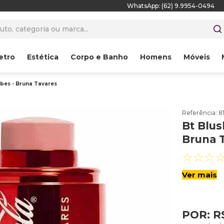
WhatsApp: (62) 9.9954-0494
to, categoria ou marca...
etro
Estética
Corpo e Banho
Homens
Móveis
ibes - Bruna Tavares
Referência
:
8
Bt Blus
Bruna 
☆
☆
☆
Ver mais
POR:
R