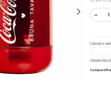
ou em
4
x d
－
Não sei meu 
Compartilha