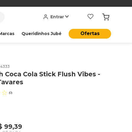
Entrar
Ofertas
Marcas
Queridinhos Jubé
14333
h Coca Cola Stick Flush Vibes -
Tavares
☆
☆
(
0
)
$
99
,
39