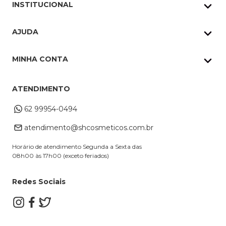
INSTITUCIONAL
Quem Somos
AJUDA
Nossas lojas
Política de Privacidade
Pedidos Whatsapp
MINHA CONTA
Frete e Entrega
Datas Especiais
Meus Pedidos
Troca e Devoluções
ATENDIMENTO
Cupons
Endereço de entrega
Formas de Pagamento
62 99954-0494
Alterar Cadastro
Retire na loja
atendimento@shcosmeticos.com.br
Dúvidas Frequentes
Horário de atendimento Segunda a Sexta das
08h00 às 17h00 (exceto feriados)
Redes Sociais