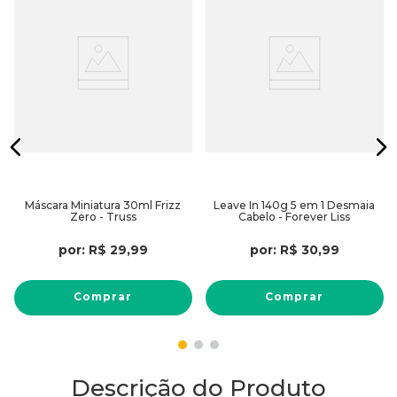
Máscara Miniatura 30ml Frizz
Leave In 140g 5 em 1 Desmaia
Zero - Truss
Cabelo - Forever Liss
por:
R$
29
,
99
por:
R$
30
,
99
Comprar
Comprar
Descrição do Produto