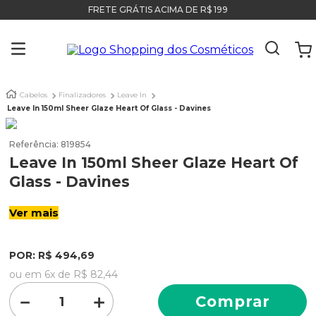
FRETE GRÁTIS ACIMA DE R$ 199
Cabelos
Finalizadores
Leave In
Leave In 150ml Sheer Glaze Heart Of Glass - Davines
Referência
:
819854
Leave In 150ml Sheer Glaze Heart Of
Glass - Davines
Ver mais
POR:
R$
494
,
69
ou em
6
x de
R$
82
,
44
－
＋
Comprar