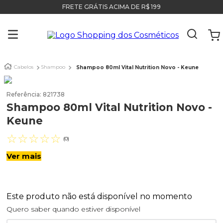
FRETE GRÁTIS ACIMA DE R$ 199
Cabelos
Shampoo
Shampoo 80ml Vital Nutrition Novo - Keune
Referência
:
821738
Shampoo 80ml Vital Nutrition Novo -
Keune
☆
☆
☆
☆
☆
(
0
)
Ver mais
Este produto não está disponível no momento
Quero saber quando estiver disponível