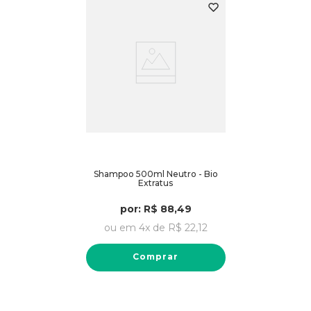
Shampoo 500ml Neutro - Bio
Extratus
por:
R$
88
,
49
ou em
4
x de
R$
22
,
12
Comprar