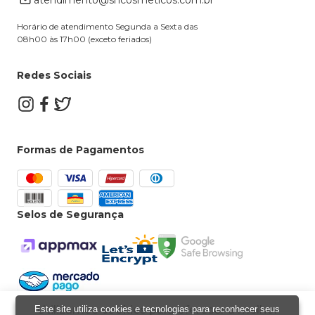
atendimento@shcosmeticos.com.br
Dúvidas Frequentes
Horário de atendimento Segunda a Sexta das
08h00 às 17h00 (exceto feriados)
Redes Sociais
Formas de Pagamentos
Selos de Segurança
Utilizamos cookies para oferecer a melhor
Este site utiliza cookies e tecnologias para reconhecer seus