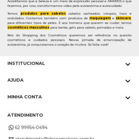
Acreditamos que a beleza é um meio de expressão pessoal e AMAMOS o que
fazemos, por isso, transformamos vidas pela autoestima e autocuidado.
Temos
produtos para cabelos
cabelos cacheados, crespos, lisos e
ondulados. Contamos também com produtos de
maquiagem
e
skincare
,
para diferentes tipos de peles. E aos homens que querem se cuidar, temos
cosméticos masculinos
para barba, géis para cabelo, pomadas e mais.
Nós do Shopping dos Cosméticos queremos ser referência no quesito
cosméticos e cuidados pessoais. Nessa jornada de emancipação de
autoestima, já conquistamos o coração de muitos. Só falta você!
INSTITUCIONAL
Quem Somos
AJUDA
Nossas lojas
Política de Privacidade
Pedidos Whatsapp
MINHA CONTA
Frete e Entrega
Datas Especiais
Meus Pedidos
Troca e Devoluções
ATENDIMENTO
Cupons
Endereço de entrega
Formas de Pagamento
62 99954-0494
Alterar Cadastro
Retire na loja