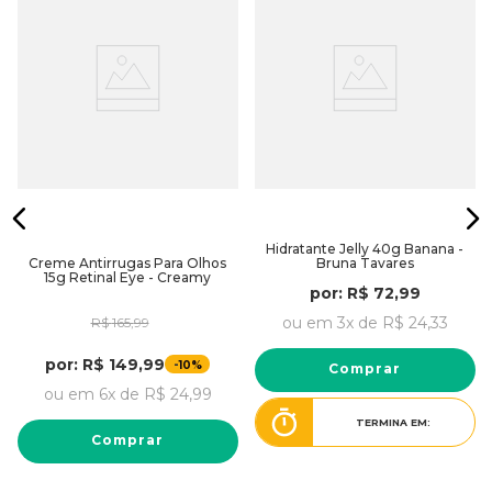
Hidratante Jelly 40g Banana -
Creme Antirrugas Para Olhos
Bruna Tavares
15g Retinal Eye - Creamy
por:
R$
72
,
99
ou em
3
x de
R$
24
,
33
R$
165
,
99
por:
R$
149
,
99
-
10%
Comprar
ou em
6
x de
R$
24
,
99
TERMINA EM:
Comprar