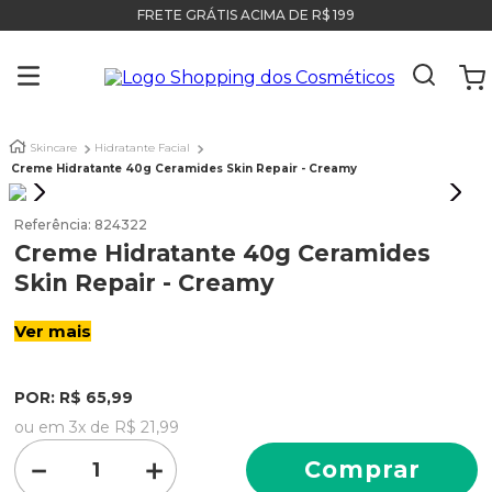
FRETE GRÁTIS ACIMA DE R$ 199
Skincare
Hidratante Facial
Creme Hidratante 40g Ceramides Skin Repair - Creamy
Referência
:
824322
Creme Hidratante 40g Ceramides
Skin Repair - Creamy
Ver mais
POR:
R$
65
,
99
ou em
3
x de
R$
21
,
99
－
＋
Comprar