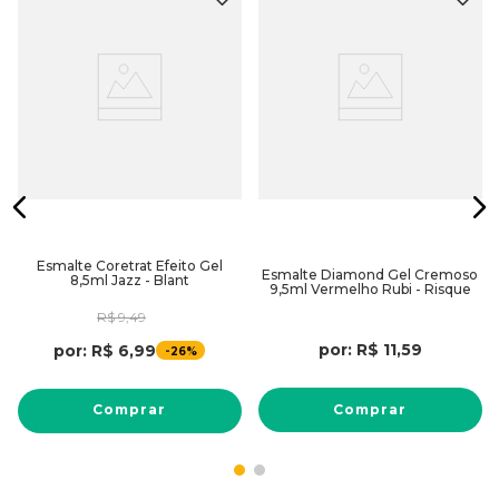
Esmalte Coretrat Efeito Gel
Esmalte Diamond Gel Cremoso
8,5ml Jazz - Blant
9,5ml Vermelho Rubi - Risque
R$
9
,
49
por:
R$
11
,
59
por:
R$
6
,
99
-
26%
Comprar
Comprar