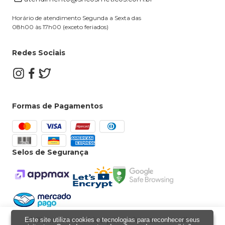
Dúvidas Frequentes
Horário de atendimento Segunda a Sexta das
08h00 às 17h00 (exceto feriados)
Redes Sociais
Formas de Pagamentos
Selos de Segurança
Utilizamos cookies para oferecer a melhor
Este site utiliza cookies e tecnologias para reconhecer seus
Powered by
Developed by