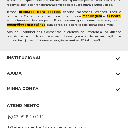
Acreditamos que a beleza é um meio de expressão pessoal e AMAMOS o que
fazemos, por isso, transformamos vidas pela autoestima e autocuidado.
Temos
produtos para cabelos
cabelos cacheados, crespos, lisos e
ondulados. Contamos também com produtos de
maquiagem
e
skincare
,
para diferentes tipos de peles. E aos homens que querem se cuidar, temos
cosméticos masculinos
para barba, géis para cabelo, pomadas e mais.
Nós do Shopping dos Cosméticos queremos ser referência no quesito
cosméticos e cuidados pessoais. Nessa jornada de emancipação de
autoestima, já conquistamos o coração de muitos. Só falta você!
INSTITUCIONAL
Quem Somos
AJUDA
Nossas lojas
Política de Privacidade
Pedidos Whatsapp
MINHA CONTA
Frete e Entrega
Datas Especiais
Meus Pedidos
Troca e Devoluções
ATENDIMENTO
Cupons
Endereço de entrega
Formas de Pagamento
62 99954-0494
Alterar Cadastro
Retire na loja
atendimento@shcosmeticos.com.br