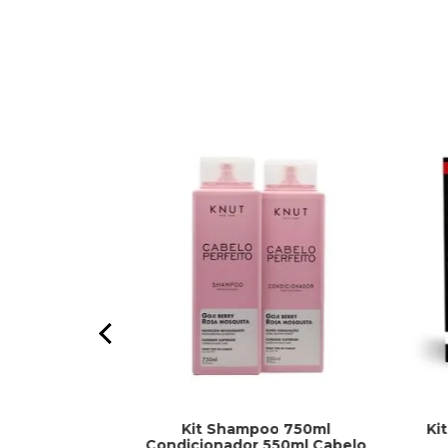
Kit Shampoo 750ml
Ki
per Clareador
Condicionador 550ml Cabelo