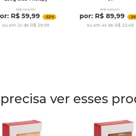
R$ 124,99
R$ 120,99
or: R$ 59,99
por: R$ 89,99
-52%
-2
ou em 2x de R$ 29,99
ou em 4x de R$ 22,49
precisa ver esses pr