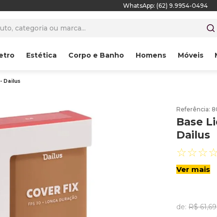
WhatsApp: (62) 9.9954-0494
to, categoria ou marca...
etro
Estética
Corpo e Banho
Homens
Móveis
- Dailus
Referência
:
8
Base Li
Dailus
☆
☆
☆
Ver mais
de:
R$
61
,
69