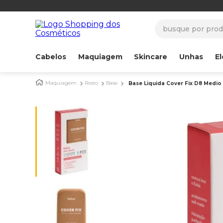
busque por produ
Cabelos
Maquiagem
Skincare
Unhas
El
Maquiagem
Rosto
Base
Base Liquida Cover Fix D8 Medio 