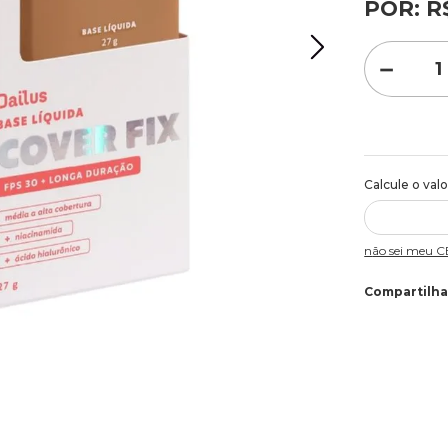
POR:
R
－
Não sei meu 
Compartilha