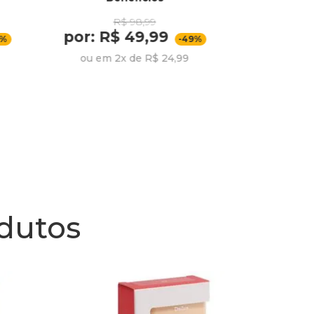
To
R$ 98,99
por: R$ 49,99
por:
6%
-49%
ou em 2x de R$ 24,99
odutos