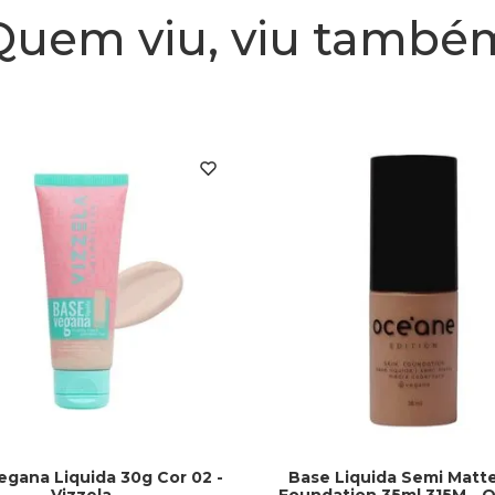
Quem viu, viu també
egana Liquida 30g Cor 02 -
Base Liquida Semi Matte