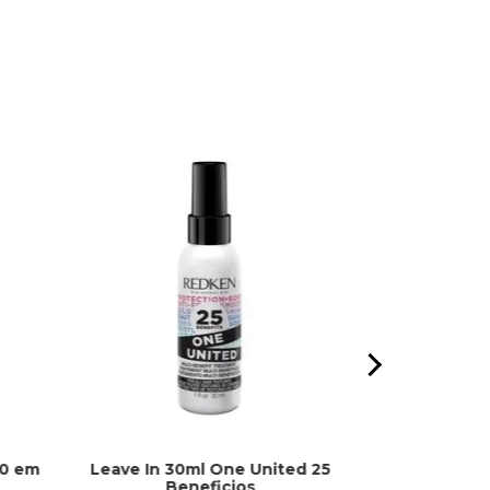
10 em
Leave In 30ml One United 25
Batom Beijo
Beneficios