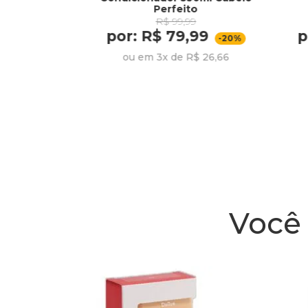
l
Perfeito
R$ 99,99
por: R$ 79,99
p
54,49
-20%
ou em 3x de R$ 26,66
R$ 27,24
Você 