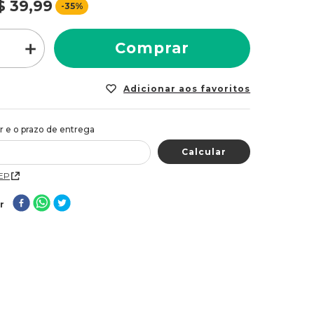
$
39
,
99
-
35%
＋
Comprar
CEP
r