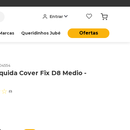
Entrar
Ofertas
Marcas
Queridinhos Jubé
04554
quida Cover Fix D8 Medio -
☆
☆
(
0
)