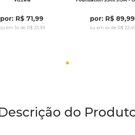
Vizzela
Foundation 35ml 315M - 
por:
R$
71
,
99
por:
R$
89
,
99
ou em
3
x de
R$
23
,
99
ou em
4
x de
R$
22
,
4
Descrição do Produt