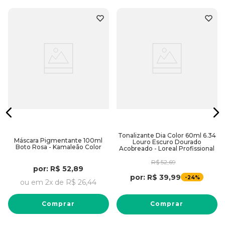
Tonalizante Dia Color 60ml 6.34
Máscara Pigmentante 100ml
Louro Escuro Dourado
Boto Rosa - Kamaleão Color
Acobreado - Loreal Profissional
R$
52
,
69
por:
R$
52
,
89
por:
R$
39
,
99
-
24%
ou em
2
x de
R$
26
,
44
Comprar
Comprar