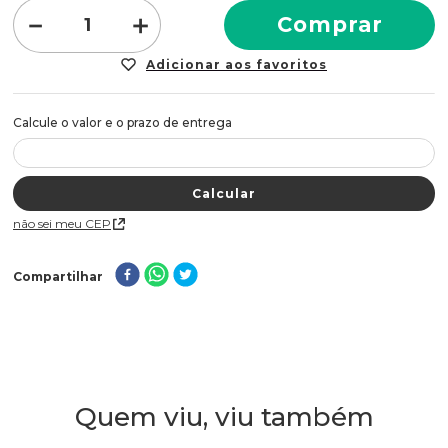
proteção da fibra.
－
＋
Comprar
Modo de Uso
Misture o produto à emulsão e aplique nos fios limpos.
Deixe agir conforme o folheto, enxágue e use o fixador para
selar as cutículas.
Benefícios
Sem amônia
com reflexos vinhos/roxos
Não sei meu CEP
Cobertura de brancos
e brilho intenso
Compartilhar
Embalagem
135g
Quem viu, viu também