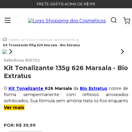
FRETE GRÁTIS ACIMA DE R$ 199
Cabelos
Tintura e Coloração
Tonalizante
Kit Tonalizante 135g 626 Marsala - Bio Extratus
Referência
:
805702
Kit Tonalizante 135g 626 Marsala - Bio
Extratus
O
Kit Tonalizante
626 Marsala
da
Bio Extratus
colore de
forma semipermanente com reflexos arroxeados
sofisticados. Sua fórmula sem amônia trata os fios enquanto
pigmenta, garantindo brilho intenso e saúde capilar.
Ver mais
Indicação
POR:
R$
39
,
99
Cabelos que buscam o tom marsala, cobertura de brancos e