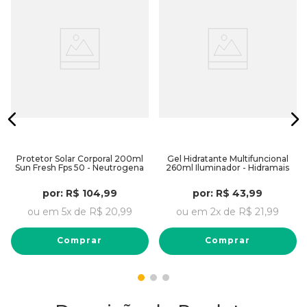
Protetor Solar Corporal 200ml
Gel Hidratante Multifuncional
Sun Fresh Fps 50 - Neutrogena
260ml Iluminador - Hidramais
por:
R$
104
,
99
por:
R$
43
,
99
ou em
5
x de
R$
20
,
99
ou em
2
x de
R$
21
,
99
Comprar
Comprar