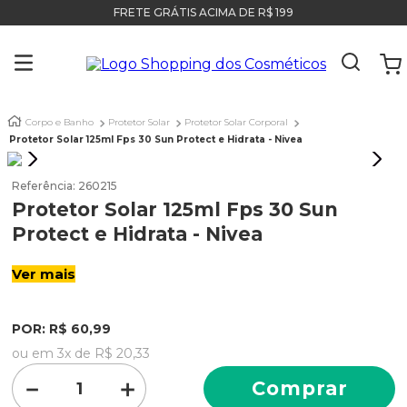
FRETE GRÁTIS ACIMA DE R$ 199
Corpo e Banho
Protetor Solar
Protetor Solar Corporal
Protetor Solar 125ml Fps 30 Sun Protect e Hidrata - Nivea
Referência
:
260215
Protetor Solar 125ml Fps 30 Sun
Protect e Hidrata - Nivea
Ver mais
POR:
R$
60
,
99
ou em
3
x de
R$
20
,
33
－
＋
Comprar