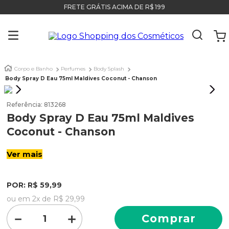
FRETE GRÁTIS ACIMA DE R$ 199
Corpo e Banho
Perfumes
Body Splash
Body Spray D Eau 75ml Maldives Coconut - Chanson
Referência
:
813268
Body Spray D Eau 75ml Maldives
Coconut - Chanson
Ver mais
POR:
R$
59
,
99
ou em
2
x de
R$
29
,
99
－
＋
Comprar