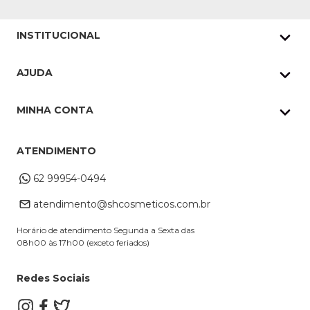
INSTITUCIONAL
Quem Somos
AJUDA
Nossas lojas
Política de Privacidade
Pedidos Whatsapp
MINHA CONTA
Frete e Entrega
Datas Especiais
Meus Pedidos
Troca e Devoluções
ATENDIMENTO
Cupons
Endereço de entrega
Formas de Pagamento
62 99954-0494
Alterar Cadastro
Retire na loja
atendimento@shcosmeticos.com.br
Dúvidas Frequentes
Horário de atendimento Segunda a Sexta das
08h00 às 17h00 (exceto feriados)
Redes Sociais