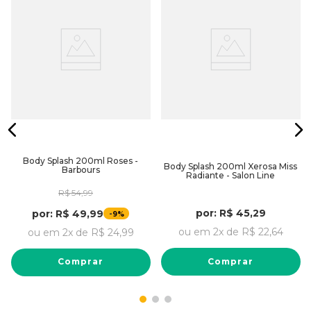
Body Splash 200ml Roses -
Body Splash 200ml Xerosa Miss
Barbours
Radiante - Salon Line
R$
54
,
99
por:
R$
45
,
29
por:
R$
49
,
99
-
9%
ou em
2
x de
R$
22
,
64
ou em
2
x de
R$
24
,
99
Comprar
Comprar