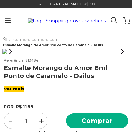
FRETE GRÁTIS ACIMA DE R$ 199
Unhas
Esmaltes
Esmaltes
Esmalte Morango do Amor 8ml Ponto de Caramelo - Dailus
Referência
:
813484
Esmalte Morango do Amor 8ml
Ponto de Caramelo - Dailus
Ver mais
POR:
R$
11
,
59
－
＋
Comprar