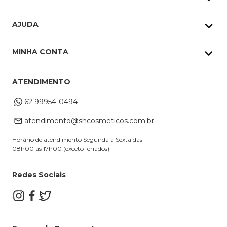
Quem Somos
AJUDA
Nossas lojas
Política de Privacidade
Pedidos Whatsapp
MINHA CONTA
Frete e Entrega
Datas Especiais
Meus Pedidos
Troca e Devoluções
ATENDIMENTO
Cupons
Endereço de entrega
Formas de Pagamento
62 99954-0494
Alterar Cadastro
Retire na loja
atendimento@shcosmeticos.com.br
Dúvidas Frequentes
Horário de atendimento Segunda a Sexta das
08h00 às 17h00 (exceto feriados)
Redes Sociais