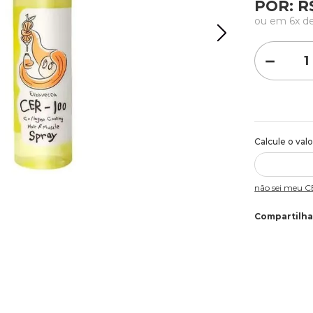
POR:
R
ou em
6
x d
－
Não sei meu 
Compartilha