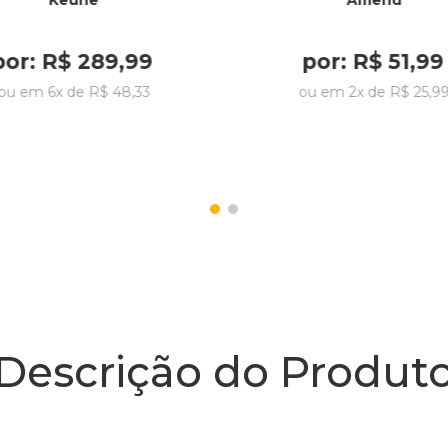
Keune
Amend
por:
R$
289
,
99
por:
R$
51
,
99
ou em
6
x de
R$
48
,
33
ou em
2
x de
R$
25
,
9
Descrição do Produt