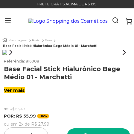
FRETE GRÁTIS ACIMA DE R$ 199
Maquiagem
Rosto
Base
Base Facial Stick Hialurônico Bege Médio 01 - Marchetti
Referência
:
816008
Base Facial Stick Hialurônico Bege
Médio 01 - Marchetti
Ver mais
de:
R$
66
,
49
POR:
R$
55
,
99
-
16%
ou em
2
x de
R$
27
,
99