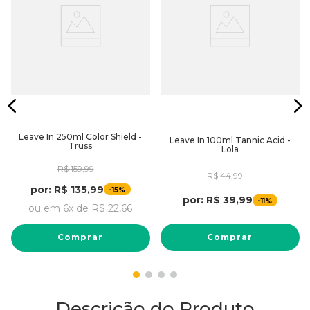
Leave In 250ml Color Shield -
Leave In 100ml Tannic Acid -
Truss
Lola
R$
159
,
99
R$
44
,
99
por:
R$
135
,
99
-
15%
por:
R$
39
,
99
-
11%
ou em
6
x de
R$
22
,
66
Comprar
Comprar
Descrição do Produto