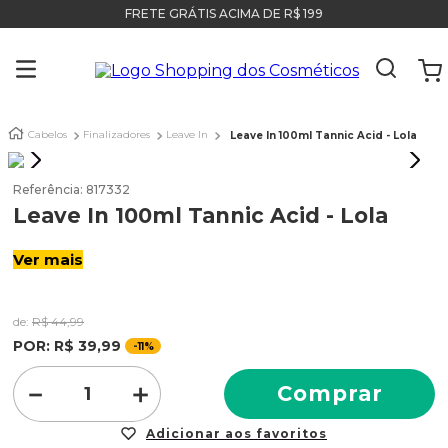
FRETE GRÁTIS ACIMA DE R$ 199
Cabelos
Finalizadores
Leave In
Leave In 100ml Tannic Acid - Lola
Referência
:
817332
Leave In 100ml Tannic Acid - Lola
Ver mais
de:
R$
44
,
99
POR:
R$
39
,
99
-
11%
－
＋
Comprar